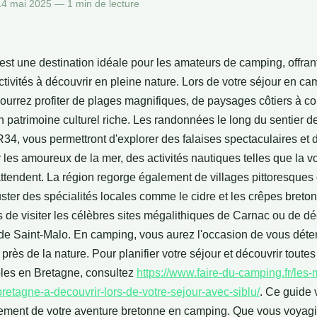
 mai 2025 — 1 min de lecture
est une destination idéale pour les amateurs de camping, offran
ctivités à découvrir en pleine nature. Lors de votre séjour en c
pourrez profiter de plages magnifiques, de paysages côtiers à co
un patrimoine culturel riche. Les randonnées le long du sentier d
34, vous permettront d'explorer des falaises spectaculaires et 
 les amoureux de la mer, des activités nautiques telles que la vo
ttendent. La région regorge également de villages pittoresques
ster des spécialités locales comme le cidre et les crêpes breto
de visiter les célèbres sites mégalithiques de Carnac ou de déc
ée de Saint-Malo. En camping, vous aurez l'occasion de vous déte
 près de la nature. Pour planifier votre séjour et découvrir toutes 
les en Bretagne, consultez
https://www.faire-du-camping.fr/les-
bretagne-a-decouvrir-lors-de-votre-sejour-avec-siblu/
. Ce guide 
inement de votre aventure bretonne en camping. Que vous voyagi