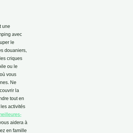
t une
amping avec
uper le
es douaniers,
des criques
ile ou le
 où vous
nnes. Ne
ouvrir la
ndre tout en
les activités
meilleures-
vous aidera à
ez en famille