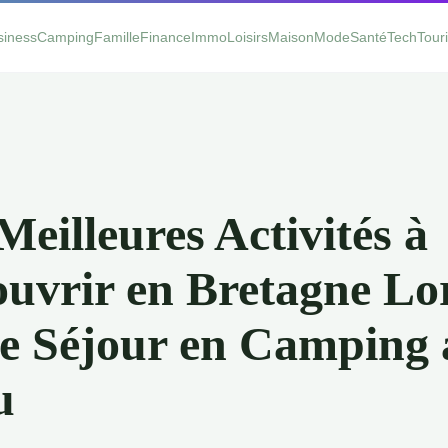
siness
Camping
Famille
Finance
Immo
Loisirs
Maison
Mode
Santé
Tech
Tour
Meilleures Activités à
uvrir en Bretagne Lo
e Séjour en Camping 
u