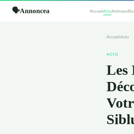
Annoncea
🗣
Accueil
Actu
Animaux
Bu
Accueil
›
Actu
ACTU
Les 
Déco
Votr
Sibl