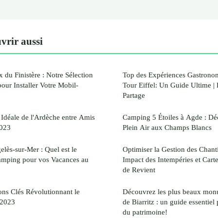
vrir aussi
 du Finistère : Notre Sélection
Top des Expériences Gastronom
our Installer Votre Mobil-
Tour Eiffel: Un Guide Ultime |
Partage
e Idéale de l'Ardèche entre Amis
Camping 5 Étoiles à Agde : Dé
2023
Plein Air aux Champs Blancs
elès-sur-Mer : Quel est le
Optimiser la Gestion des Chanti
amping pour vos Vacances au
Impact des Intempéries et Cart
de Revient
ns Clés Révolutionnant le
Découvrez les plus beaux monu
 2023
de Biarritz : un guide essentie
du patrimoine!