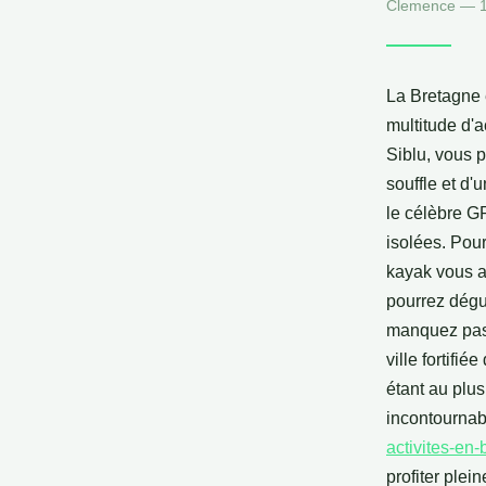
Clemence — 14
La Bretagne 
multitude d'a
Siblu, vous 
souffle et d'
le célèbre GR
isolées. Pour
kayak vous a
pourrez dégu
manquez pas 
ville fortifi
étant au plus
incontournab
activites-en-
profiter ple