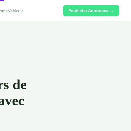
Feuilleter Annoncea →
isme
Véhicule
rs de
avec