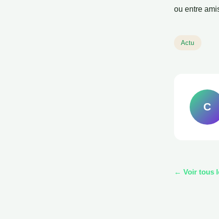
ou entre ami
Actu
C
← Voir tous l