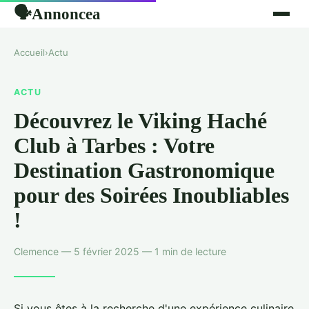
Annoncea
🗣
Accueil
›
Actu
ACTU
Découvrez le Viking Haché
Club à Tarbes : Votre
Destination Gastronomique
pour des Soirées Inoubliables
!
Clemence — 5 février 2025 — 1 min de lecture
Si vous êtes à la recherche d'une expérience culinaire